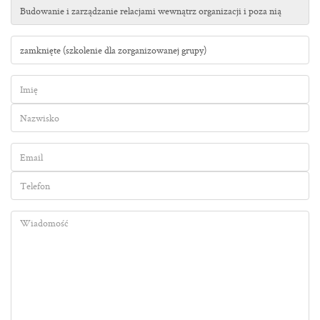
Tytuł
szkolenia
Forma
szkolenia
Imię
Nazwisko
Email
Telefon
Wiadomość